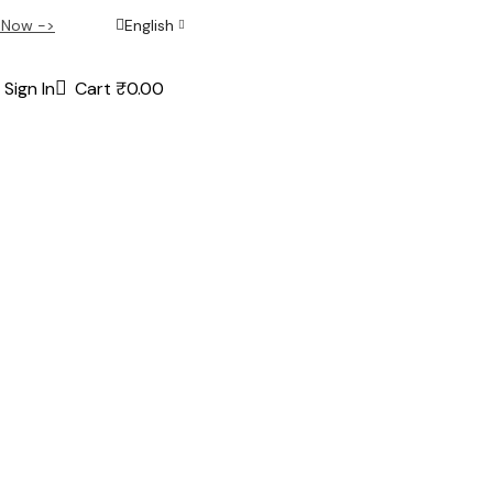
 Now ->
English
Sign In
Cart
₹
0.00
bsite’s pages.