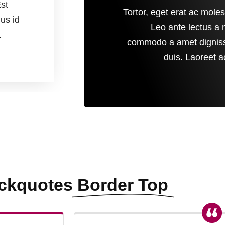
st
Leo ante lectus a non veli
Tortor, eget erat ac moles
us id
commodo a amet dignissim co
Leo ante lectus a n
.
duis. Laoreet ac, ut urna
commodo a amet digniss
duis. Laoreet a
Judith Flor
ckquotes
Border Top