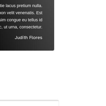
t venenatis. Est
Leo ante lect
tie lacus pretium nulla.
Tortor, eget 
ngue eu tellus id
commodo a amet 
on velit venenatis. Est
Leo a
, consectetur.
duis. Laoree
im congue eu tellus id
commodo a 
c, ut urna, consectetur.
du
es
Judith Flores