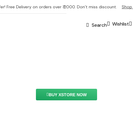
fer! Free Delivery on orders over ₹ 2000. Don’t miss discount.
Shop
Wishlist
Search
Blockquote Element
ment you can easily customize the content of your we
BUY XSTORE NOW
See All Elements