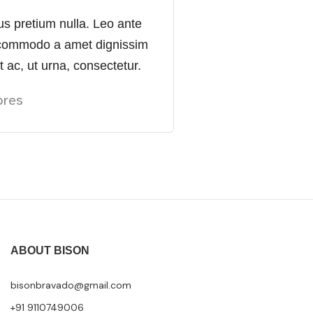
cus pretium nulla. Leo ante
t commodo a amet dignissim
t ac, ut urna, consectetur.
ores
ABOUT BISON
bisonbravado@gmail.com
+91 9110749006