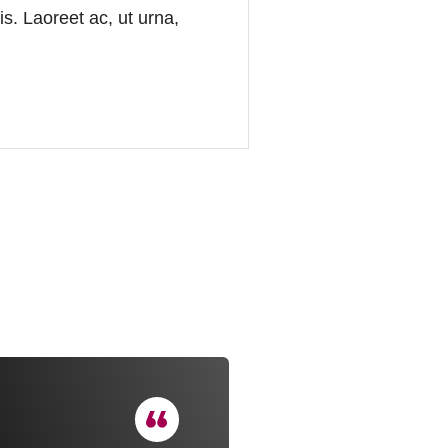
is. Laoreet ac, ut urna,
acus pretium nulla.
Tortor, eget erat