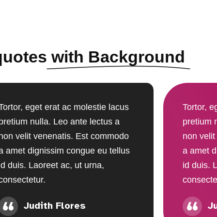
quotes
with Background
Tortor, eget erat ac molestie lacus
Tortor, e
pretium nulla. Leo ante lectus a
pretium n
non velit venenatis. Est commodo
non veli
a amet dignissim congue eu tellus
a amet d
id duis. Laoreet ac, ut urna,
id duis. 
consectetur.
consecte
Judith Flores
J