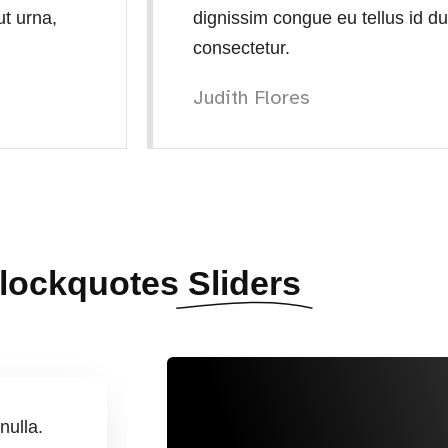
ut urna,
dignissim congue eu tellus id du
consectetur.
Judith Flores
lockquotes
Sliders
nulla.
Tortor, eget erat ac molestie l