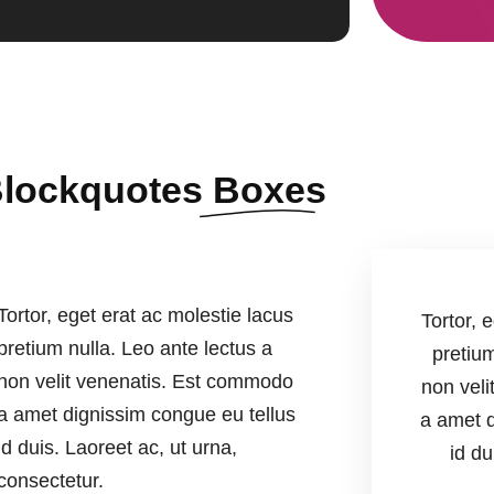
lockquotes
Boxes
Tortor, eget erat ac molestie lacus
Tortor, 
pretium nulla. Leo ante lectus a
pretium
non velit venenatis. Est commodo
non vel
a amet dignissim congue eu tellus
a amet d
id duis. Laoreet ac, ut urna,
id du
consectetur.