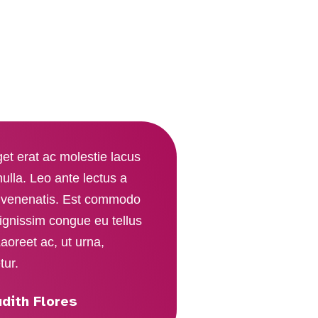
get erat ac molestie lacus
ulla. Leo ante lectus a
t venenatis. Est commodo
ignissim congue eu tellus
Laoreet ac, ut urna,
tur.
udith Flores